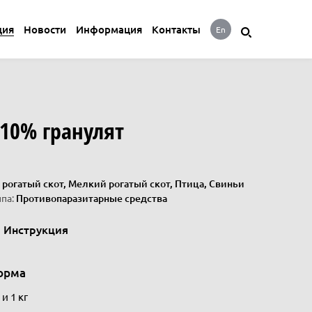
ция
Новости
Информация
Контакты
En
10% гранулят
рогатый скот, Мелкий рогатый скот, Птица, Свиньи
па:
Противопаразитарные средства
Инструкция
орма
и 1 кг