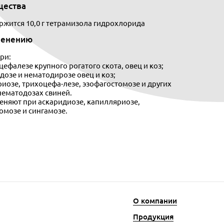
щества
ержится 10,0 г тетрамизола гидрохлорида
менению
ри:
ефалезе крупного рогатого скота, овец и коз;
дозе и нематодирозе овец и коз;
риозе, трихоцефа-лезе, эзофагостомозе и других
ематодозах свиней.
еняют при аскаридиозе, капилляриозе,
омозе и сингамозе.
О компании
Продукция