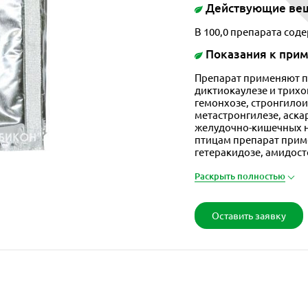
Действующие ве
В 100,0 препарата сод
Показания к при
Препарат применяют п
диктиокаулезе и трихоц
гемонхозе, стронгилои
метастронгилезе, аска
желудочно-кишечных н
птицам препарат прим
гетеракидозе, амидост
Раскрыть полностью
Оставить заявку