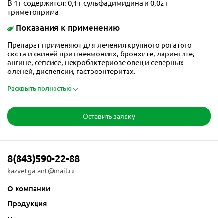
В 1 г содержится: 0,1 г сульфадимидина и 0,02 г
триметоприма
Показания к применению
Препарат применяют для лечения крупного рогатого
скота и свиней при пневмониях, бронхите, ларингите,
ангине, сепсисе, некробактериозе овец и северных
оленей, диспепсии, гастроэнтеритах.
Раскрыть полностью
Оставить заявку
8(843)590-22-88
kazvetgarant@mail.ru
О компании
Продукция