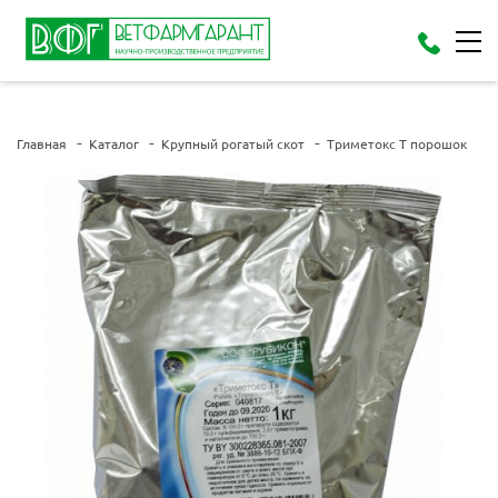
Главная
Каталог
Крупный рогатый скот
Триметокс Т порошок