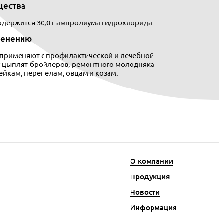
щества
содержится 30,0 г ампролиума гидрохлорида
менению
 применяют с профилактической и лечебной
у цыплят-бройлеров, ремонтного молодняка
йкам, перепелам, овцам и козам.
О компании
Продукция
Новости
Информация