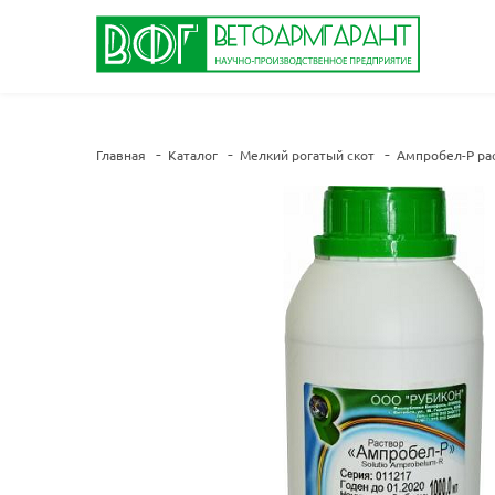
Главная
Каталог
Мелкий рогатый скот
Ампробел-Р ра