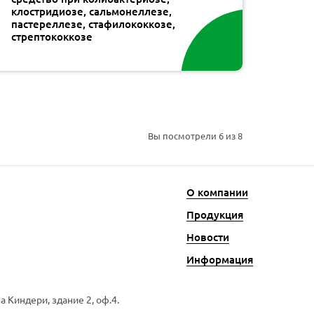
клостридиозе, сальмонеллезе,
пастереллезе, стафилококкозе,
стрептококкозе
Вы посмотрели
6
из 8
О компании
Продукция
Новости
Информация
 Киндери, здание 2, оф.4.