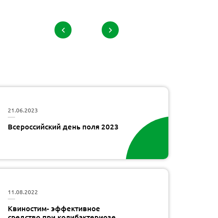
Всер
2 / 4
21.06.2023
Всероссийский день поля 2023
11.08.2022
Квиностим- эффективное
средство при колибактериозе,